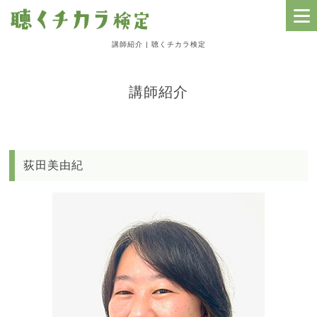
講師紹介 | 聴くチカラ検定
HOME
講師紹介
NEWS
聴くチカラ検定の全体像
級別レベルの紹介
荻田美由紀
テキスト教材とドリル
動画教材ラインナップ
検定のための研修会情報
検定案内と日程
講師紹介
よくある質問