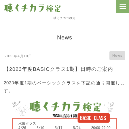
聴くチカラ検定
HOME
News
NEWS
聴くチカラ検定の全体像
News
2023年4月10日
級別レベルの紹介
【2023年度BASICクラス1期】日時のご案内
テキスト教材とドリル
2023年度1期のベーシッククラスを下記の通り開催しま
動画教材ラインナップ
す。
検定のための研修会情報
検定案内と日程
講師紹介
よくある質問